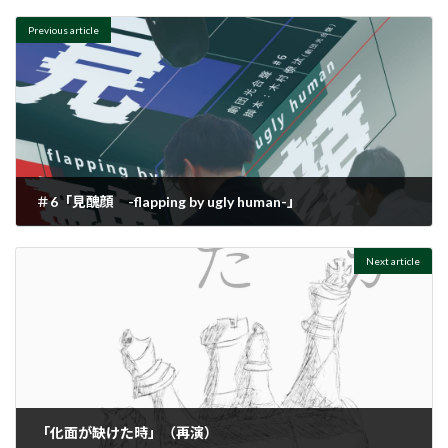
Previous article
＃6「見醜顔 -flapping by ugly human-」
2024年10月23日
Next article
「化面が缺けた時」（再演）