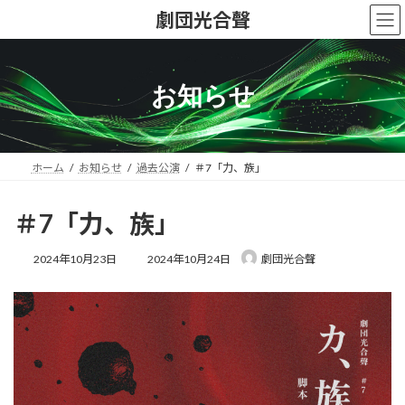
Skip
Skip
劇団光合聲
to
to
the
the
content
Navigation
お知らせ
ホーム
お知らせ
過去公演
＃7「力、族」
＃7「力、族」
Last
2024年10月23日
2024年10月24日
劇団光合聲
updated
: