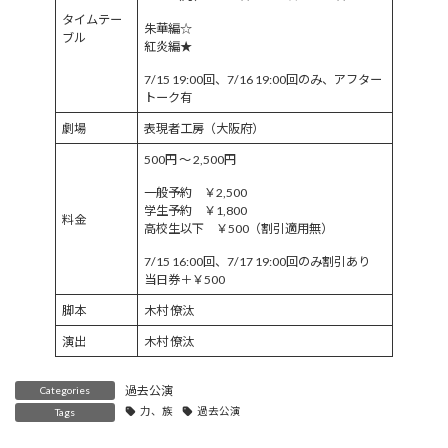
タイムテー
朱華編☆
ブル
紅炎編★
7/15 19:00回、7/16 19:00回のみ、アフター
トーク有
劇場
表現者工房（大阪府）
500円 ～ 2,500円
一般予約 ￥2,500
学生予約 ￥1,800
料金
高校生以下 ￥500（割引適用無）
7/15 16:00回、7/17 19:00回のみ割引あり
当日券＋￥500
脚本
木村 僚汰
演出
木村 僚汰
過去公演
Categories
力、族
過去公演
Tags