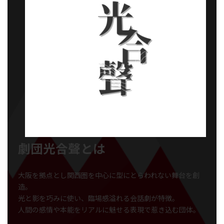
劇団光合聲とは
大阪を拠点とし関西圏を中心に型にとらわれない舞台を創
造。
光と影を巧みに使い、臨場感溢れる会話劇が特徴。
人間の感情や本能をリアルに魅せる表現で惹き込む団体。