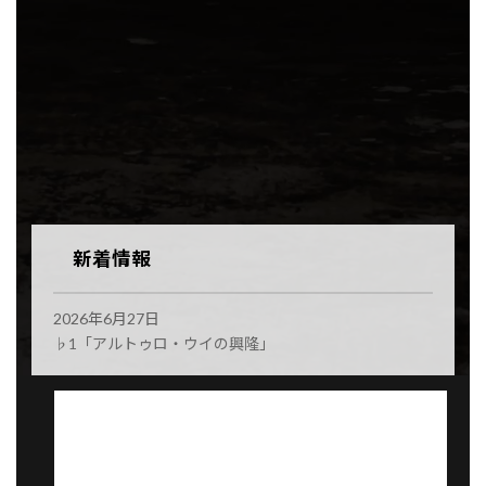
新着情報
2026年6月27日
2025年
♭1「アルトゥロ・ウイの興隆」
♯8「