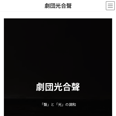
Skip
Skip
劇団光合聲
to
to
the
the
content
Navigation
劇団光合聲
「聲」と「光」の調和